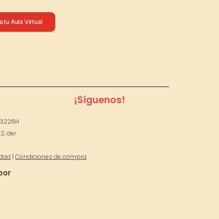
 tu Aula Virtual
¡Síguenos!
53226H
2, der
idad
|
Condiciones de compra
por