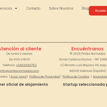
ervicios
Contacto
Sobre Nosotros
Blog
Accede a
Atención al cliente
Encuéntranos
De lunes a viernes
© 2026 Profes Nomadas
De 9:00 a 18:00
Sonia Cardona Escriva – NIF 238
Teléfono:
+34621492752
C/ Ministro Luis Mayans 44, bajo 
info@profesnomadas.com
46009
Valencia (España)
madas |
Aviso Legal
|
Política de Privacidad
|
Política de Cookies
|
Accesibil
ner oficial de alojamiento
Startup seleccionada 